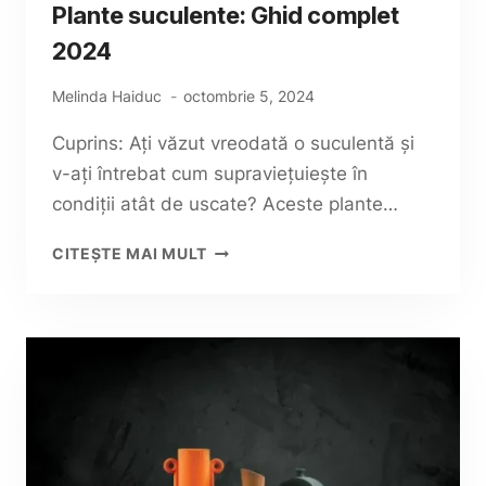
Plante suculente: Ghid complet
2024
Melinda Haiduc
octombrie 5, 2024
Cuprins: Ați văzut vreodată o suculentă și
v-ați întrebat cum supraviețuiește în
condiții atât de uscate? Aceste plante…
PLANTE
CITEȘTE MAI MULT
SUCULENTE:
GHID
COMPLET
2024