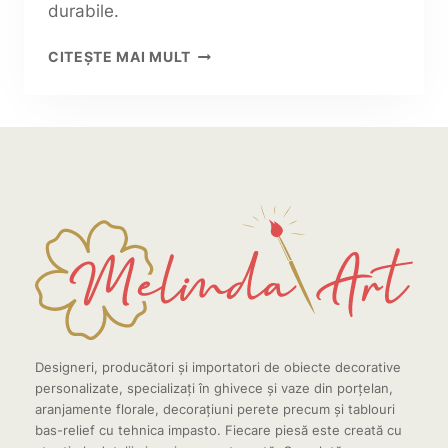
durabile.
VAZE
CITEȘTE MAI MULT
DE
PORȚELAN:
GHID
ÎN
10
PAȘI
PENTRU
PIESE
PERFECTE
Designeri, producători și importatori de obiecte decorative
personalizate, specializați în ghivece și vaze din porțelan,
aranjamente florale, decorațiuni perete precum și tablouri
bas-relief cu tehnica impasto. Fiecare piesă este creată cu