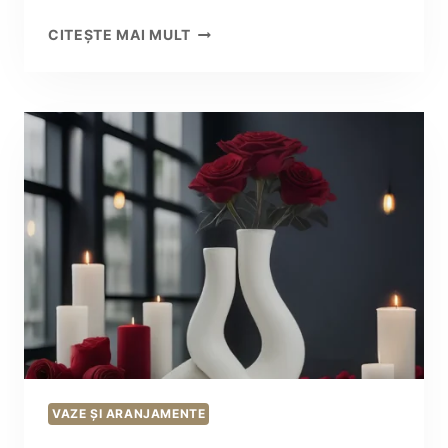
VAZE
CITEȘTE MAI MULT
PORȚELAN:
7
FORME
ICONICE
PENTRU
UN
DECOR
RAFINAT
VAZE ȘI ARANJAMENTE