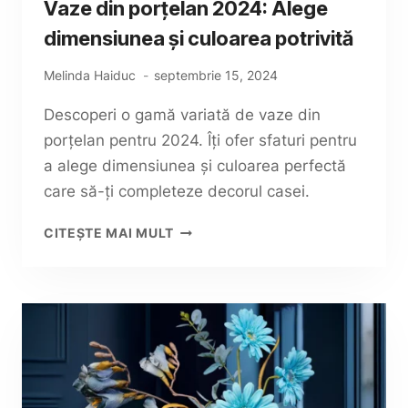
Vaze din porțelan 2024: Alege
dimensiunea și culoarea potrivită
Melinda Haiduc
septembrie 15, 2024
Descoperi o gamă variată de vaze din
porțelan pentru 2024. Îți ofer sfaturi pentru
a alege dimensiunea și culoarea perfectă
care să-ți completeze decorul casei.
VAZE
CITEȘTE MAI MULT
DIN
PORȚELAN
2024:
ALEGE
DIMENSIUNEA
ȘI
CULOAREA
POTRIVITĂ