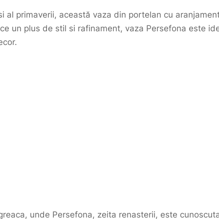
 si al primaverii, această vaza din portelan cu aranjament
e un plus de stil si rafinament, vaza Persefona este ide
ecor.
 greaca, unde Persefona, zeita renasterii, este cunoscu