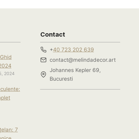
Contact
+
40 723 202 639
 Ghid
contact@melindadecor.art
2024
Johannes Kepler 69,
5, 2024
Bucuresti
culente:
plet
elan: 7
onice