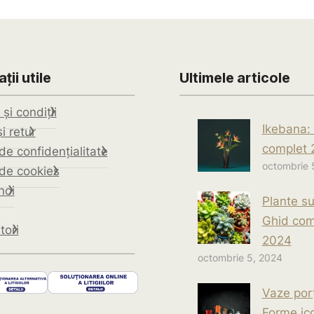
ții utile
Ultimele articole
și condiții
Ikebana:
i retur
complet 
 de confidențialitate
octombrie 
 de cookies
noi
Plante su
Ghid com
tori
2024
octombrie 5, 2024
Vaze porț
Forme ic