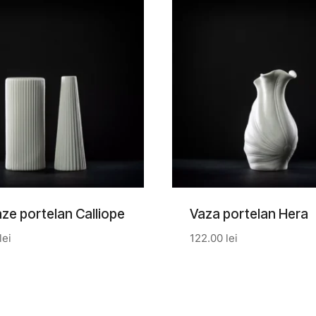
aze portelan Calliope
Vaza portelan Hera
lei
122.00
lei