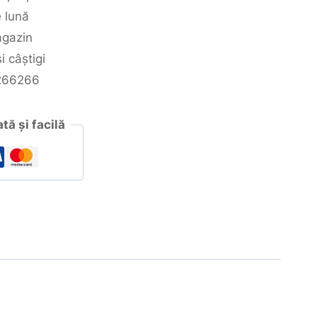
e lună
agazin
i câștigi
5266266
tă și facilă