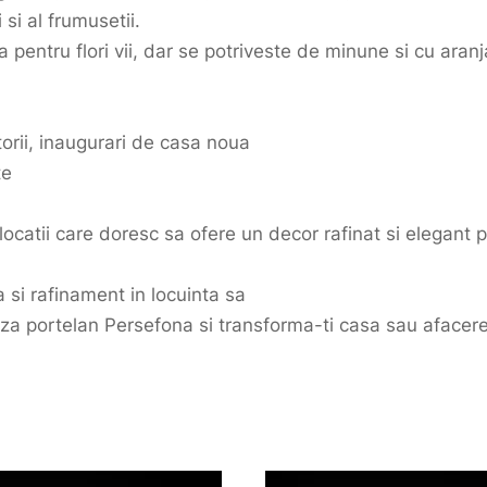
 si al frumusetii.
 pentru flori vii, dar se potriveste de minune si cu aranj
.
torii, inaugurari de casa noua
te
locatii care doresc sa ofere un decor rafinat si elegant pe
si rafinament in locuinta sa
a portelan Persefona si transforma-ti casa sau afacerea i