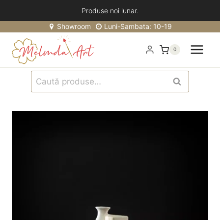
Skip
Produse noi lunar.
to
Showroom
Luni-Sambata: 10-19
content
0
Caută
Caută
după: