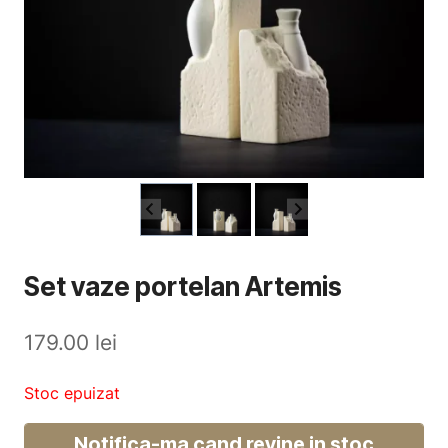
Set vaze portelan Artemis
179.00
lei
Stoc epuizat
Notifica-ma cand revine in stoc