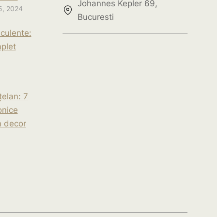
Johannes Kepler 69,
5, 2024
Bucuresti
culente:
plet
elan: 7
onice
n decor