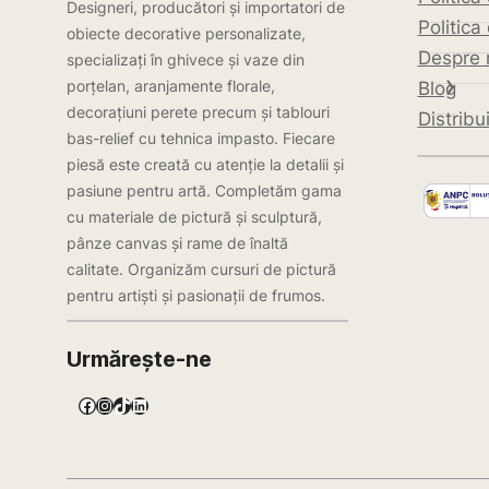
Designeri, producători și importatori de
Politica
obiecte decorative personalizate,
Despre 
specializați în ghivece și vaze din
porțelan, aranjamente florale,
Blog
decorațiuni perete precum și tablouri
Distribui
bas-relief cu tehnica impasto. Fiecare
piesă este creată cu atenție la detalii și
pasiune pentru artă. Completăm gama
cu materiale de pictură și sculptură,
pânze canvas și rame de înaltă
calitate. Organizăm cursuri de pictură
pentru artiști și pasionații de frumos.
Urmărește-ne
Facebook
Instagram
TikTok
LinkedIn