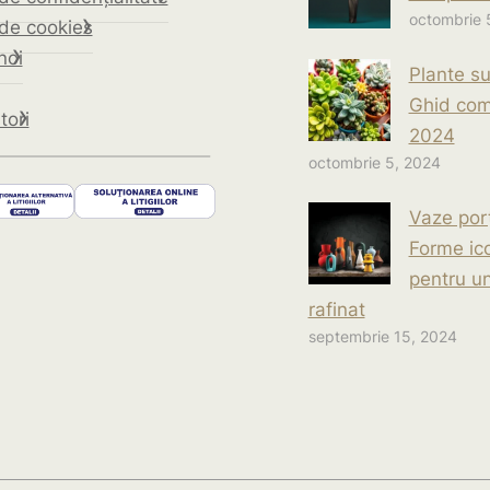
octombrie 
 de cookies
noi
Plante su
Ghid com
tori
2024
octombrie 5, 2024
Vaze porț
Forme ic
pentru u
rafinat
septembrie 15, 2024