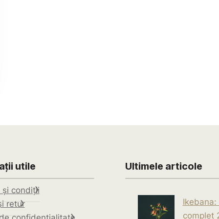
ții utile
Ultimele articole
și condiții
Ikebana:
i retur
complet 
 de confidențialitate