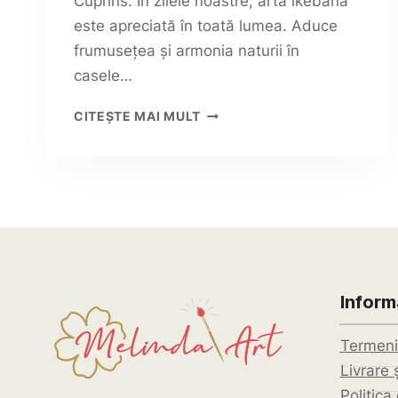
Cuprins: În zilele noastre, arta ikebana
este apreciată în toată lumea. Aduce
frumusețea și armonia naturii în
casele…
IKEBANA:
CITEȘTE MAI MULT
GHID
COMPLET
2024
Informa
Termeni 
Livrare ș
Politica